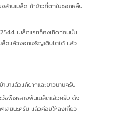
ียงล้านเมล็ด ถ้าข้าวที่ตกในซอกหลืบ
ี 2544 เมล็ดแรกก็คงเกิดก่อนนั้น
เมล็ดแล้วงอกเจริญเติบโตได้ แล้ว
บ เข้ามาแล้วแก้ยากและยาวนานครับ
้าววัชพืชหลายพันเมล็ดแล้วครับ ดัง
กลๆเลยนะครับ แล้วค่อยให้ลงเกี่ยว