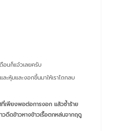
ดือนก็แจ๋วเลยครับ
ช่และหุ้มและงอกขึ้นมาให้เราไถกลบ
าศที่เพียงพอต่อการงอก แล้วซ้ำร้าย
ข้าวดีดข้าวหางข้าวเรื้อตกหล่นจากฤดู