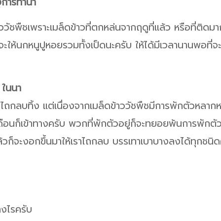
วงการทำนา
าววัชพืชเพราะเมล็ดข้าวที่ตกหล่นจากฤดูที่แล้ว หรือที่ติด
จะให้นกหนูปูหอยรวมทั้งเป็ดนะครับ ให้ได้มีเวลานานพอที่
ง ในนา
ล้วไถกลบทิ้ง แต่เนื่องจากเมล็ดข้าววัชพืชมีการพักตัวหลาก
ือนก็เข้าทางครับ พวกที่พักตัวอยู่ก็จะทยอยพ้นการพักตัว
ี่แล้วก็จะงอกขึ้นมาให้เราไถกลบ บรรเทาเบาบางลงได้ทุกชนิ
างไรครับ