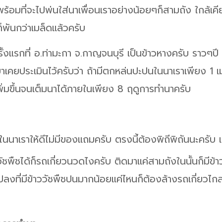
พร้อมที่จะไปพ่นใส่นาเพื่อนเราอย่างน้อยๆก็สามถัง ใกล้เค
ก็พันกว่าเมล็ดแล้วครับ
้งแรกที่ อ.ท่ามะกา จ.กาญจนบุรี เป็นข้าวหางครับ ราวๆป
ยาเคยประเมินไว้ครับว่า ถ้ามีตกหล่นปะปนในนาเราเพียง 1 
พิ่มขึ้นจนเต็มนาได้ภายในเพียง 8 ฤดูการทำนาครับ
ใช้ในนาเราให้ดีไม่มีของแถมครับ ตรงนี้ต้องพิถีพิถันนะครั
วัชพืชได้ก็รถเกี่ยวนวดไงครับ ติดมาแค่สามถังในนั้นก็มีข
่ยวแปลงที่มีข้าววัชพืชปนมากน้อยแค่ไหนก็ต้องล้างรถเกี่ยวไ