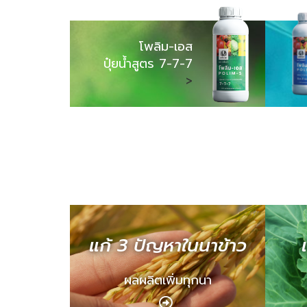
โพลิม-เอส
ปุ๋ยน้ำสูตร 7-7-7
>
แก้ 3 ปัญหาในนาข้าว
ผลผลิตเพิ่มทุกนา