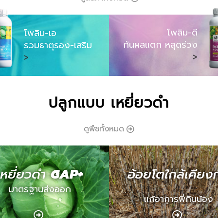
โพลิม-ดี
โพลิม-เอ
กันผลแตก หลุดร่วง
รวมธาตุรอง-เสริม
>
>
ปลูกแบบ เหยี่ยวดำ
ดูพืชทั้งหมด
เหยี่ยวดำ
GAP+
อ้อยโตใกล้เคียงก
มาตรฐานส่งออก
แก้อาการพี่กินน้อง