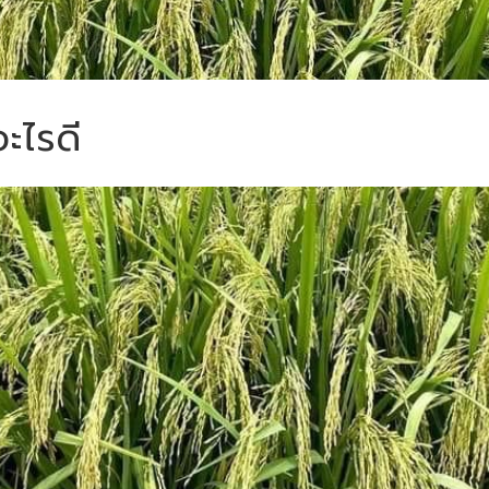
อะไรดี