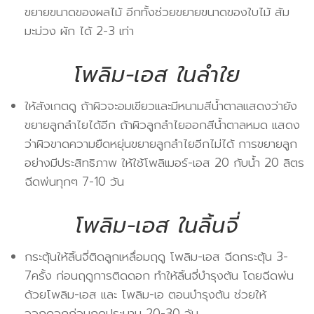
ขยายขนาดของผลไม้ อีกทั้งช่วยขยายขนาดของใบไม้ ส้ม
มะม่วง ผัก ได้ 2-3 เท่า
โพลิม-เอส ในลำใย
ให้สังเกตดู ถ้าผิวจะอมเขียวและมีหนามสีน้ำตาลแสดงว่ายัง
ขยายลูกลำไยได้อีก ถ้าผิวลูกลำไยออกสีน้ำตาลหมด แสดง
ว่าผิวขาดความยืดหยุ่นขยายลูกลำไยอีกไม่ได้ การขยายลูก
อย่างมีประสิทธิภาพ ให้ใช้โพลิเมอร์-เอส 20 กับน้ำ 20 ลิตร
ฉีดพ่นทุกๆ 7-10 วัน
โพลิม-เอส ในลิ้นจี่
กระตุ้นให้ลิ้นจี่ติดลูกเหลื่อมฤดู โพลิม-เอส ฉีดกระตุ้น 3-
7ครั้ง ก่อนฤดูการติดดอก ทำให้ลิ้นจี่บำรุงต้น โดยฉีดพ่น
ด้วยโพลิม-เอส และ โพลิม-เอ ตอนบำรุงต้น ช่วยให้
ออกดอกก่อนฤดูประมาน 20-30 วัน