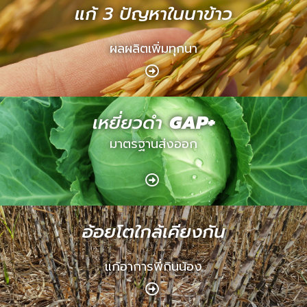
แก้ 3 ปัญหาในนาข้าว
ผลผลิตเพิ่มทุกนา
เหยี่ยวดำ
GAP+
มาตรฐานส่งออก
อ้อยโตใกล้เคียงกัน
แก้อาการพี่กินน้อง