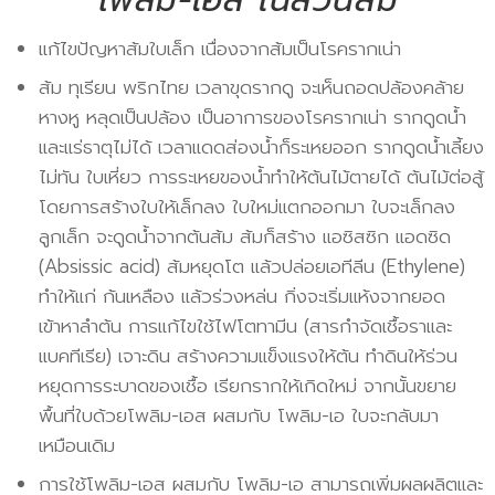
โพลิม-เอส ในสวนส้ม
แก้ไขปัญหาส้มใบเล็ก เนื่องจากส้มเป็นโรครากเน่า
ส้ม ทุเรียน พริกไทย เวลาขุดรากดู จะเห็นถอดปล้องคล้าย
หางหู หลุดเป็นปล้อง เป็นอาการของโรครากเน่า รากดูดน้ำ
และแร่ธาตุไม่ได้ เวลาแดดส่องน้ำก็ระเหยออก รากดูดน้ำเลี้ยง
ไม่ทัน ใบเหี่ยว การระเหยของน้ำทำให้ต้นไม้ตายได้ ต้นไม้ต่อสู้
โดยการสร้างใบให้เล็กลง ใบใหม่แตกออกมา ใบจะเล็กลง
ลูกเล็ก จะดูดน้ำจากต้นส้ม ส้มก็สร้าง แอซิสซิก แอดซิด
(Absissic acid) ส้มหยุดโต แล้วปล่อยเอทีลีน (Ethylene)
ทำให้แก่ ก้นเหลือง แล้วร่วงหล่น กิ่งจะเริ่มแห้งจากยอด
เข้าหาลำต้น การแก้ไขใช้ไฟโตทามีน (สารกำจัดเชื้อราและ
แบคทีเรีย) เจาะดิน สร้างความแข็งแรงให้ต้น ทำดินให้ร่วน
หยุดการระบาดของเชื้อ เรียกรากให้เกิดใหม่ จากนั้นขยาย
พื้นที่ใบด้วยโพลิม-เอส ผสมกับ โพลิม-เอ ใบจะกลับมา
เหมือนเดิม
การใช้โพลิม-เอส ผสมกับ โพลิม-เอ สามารถเพิ่มผลผลิตและ