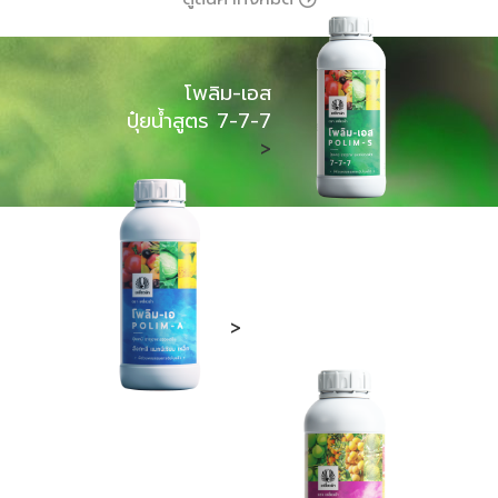
โพลิม-เอส
ปุ๋ยน้ำสูตร 7-7-7
>
โพลิม-เอ
รวมธาตุรอง-เสริม
>
โพลิม-ดี
กันผลแตก หลุดร่วง