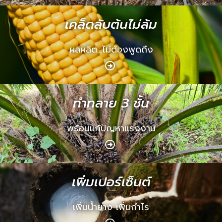
เคล็ดลับต้นไม่ล้ม
ผลผลิต…ไม่ต้องพูดถึง
ทำทลาย 3 ชั้น
พร้อมแก้ปัญหาแรงงาน
เพิ่มเปอร์เซ็นต์
เพิ่มน้ำยาง เพิ่มกำไร