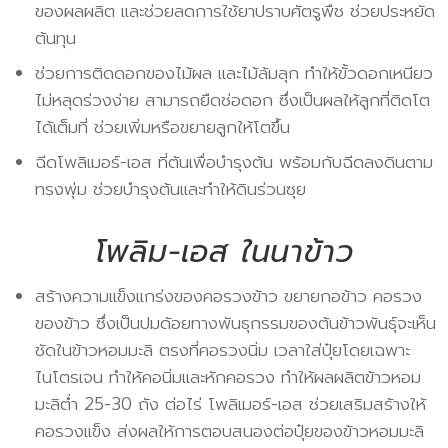
ของผลผลิต และช่วยลดการใช้ยาปราบศัตรูพืช ช่วยประหยัด
ต้นทุน
ช่วยการติดดอกของไม้ผล และไม้ล้มลุก ทำให้ขั้วดอกเหนียว
ไม่หลุดร่วงง่าย สามารถยืดช่อดอก ซึ่งเป็นผลให้ลูกที่ติดโต
ได้เต็มที่ ช่วยเพิ่มหรือขยายลูกให้โตขึ้น
ฉีดโพลิเมอร์-เอส ที่ต้นเพื่อบำรุงต้น พร้อมกับฉีดลงดินตาม
ทรงพุ่ม ช่วยบำรุงต้นและทำให้ดินร่วนซุย
โพลิม-เอส ในนาข้าว
สร้างความแข็งแกร่งของคอรวงข้าว ขยายกอข้าว คอรวง
ของข้าว ซึ่งเป็นปมด้อยทางพันธุกรรมของต้นข้าวพันธุ์จะเห็น
ชัดในข้าวหอมมะลิ ตรงที่คอรวงนิ่ม เวลาใส่ปุ๋ยโดยเฉพาะ
ไนโตรเจน ทำให้คอนิ่มและหักคอรวง ทำให้ผลผลิตข้าวหอม
มะลิต่ำ 25-30 ถัง ต่อไร่ โพลิเมอร์-เอส ช่วยเสริมสร้างให้
คอรวงแข็ง ส่งผลให้การตอบสนองต่อปุ๋ยของข้าวหอมมะลิ