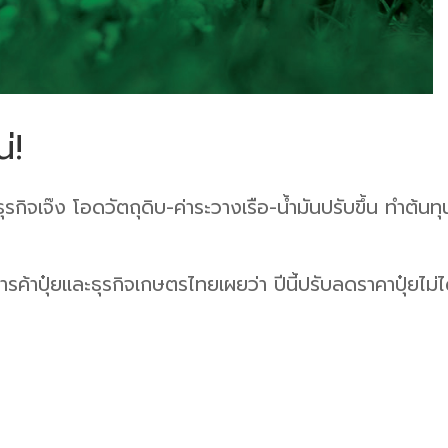
่!
กิจเจ๊ง โอดวัตถุดิบ-ค่าระวางเรือ-น้ำมันปรับขึ้น ทำต้นทุน
้าปุ๋ยและธุรกิจเกษตรไทยเผยว่า ปีนี้ปรับลดราคาปุ๋ยไม่ไ