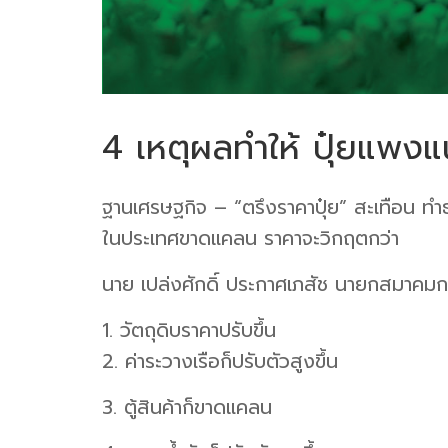
4 เหตุผลทำให้ ปุ๋ยแพงแน
ฐานเศรษฐกิจ – “ตรึงราคาปุ๋ย” สะเทือน ทำธุร
ในประเทศขาดแคลน ราคาจะวิกฤตกว่า
นาย เปล่งศักดิ์ ประกาศเภสัช นายกสมาคมการค
1. วัตถุดิบราคาปรับขึ้น
2. ค่าระวางเรือก็ปรับตัวสูงขึ้น
3. ตู้สินค้าก็ขาดแคลน