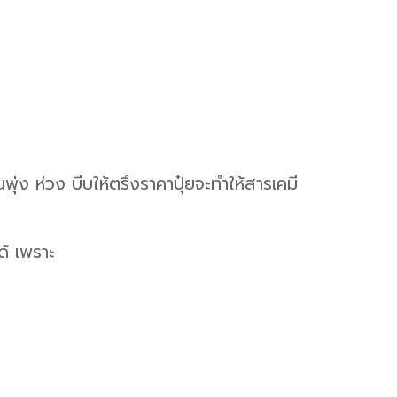
พุ่ง ห่วง บีบให้ตรึงราคาปุ๋ยจะทำให้สารเคมี
ด้ เพราะ