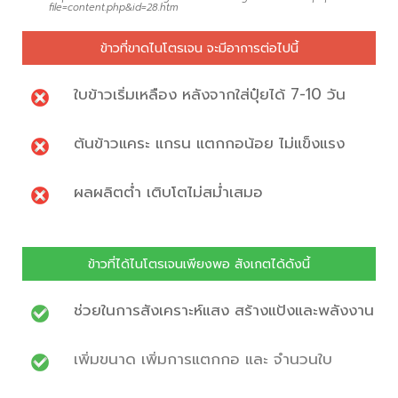
file=content.php&id=28.htm
ข้าวที่ขาดไนโตรเจน จะมีอาการต่อไปนี้
ใบข้าวเริ่มเหลือง หลังจากใส่ปุ๋ยได้ 7-10 วัน
ต้นข้าวแคระ แกรน แตกกอน้อย ไม่แข็งแรง
ผลผลิตต่ำ เติบโตไม่สม่ำเสมอ
ข้าวที่ได้ไนโตรเจนเพียงพอ สังเกตได้ดังนี้
ช่วยในการสังเคราะห์แสง สร้างแป้งและพลังงาน
เพิ่มขนาด เพิ่มการแตกกอ และ จำนวนใบ