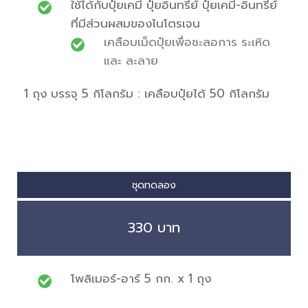
ใช้ได้กับปุ๋ยเคมี ปุ๋ยอินทรีย์ ปุ๋ยเคมี-อินทรีย์
ที่มีส่วนผสมของไนโตรเจน
เคลือบเม็ดปุ๋ยเพื่อชะลอการ ระเหิด
และ ละลาย
1 ถุง บรรจุ 5 กิโลกรัม : เคลือบปุ๋ยได้ 50 กิโลกรัม
ชุดทดลอง
330 บาท
โพลิเมอร์-อาร์ 5 กก. x 1 ถุง